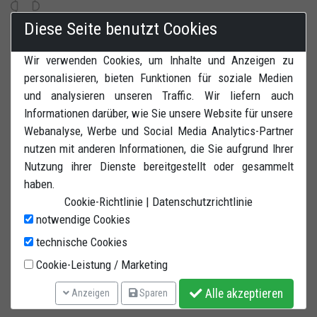
Diese Seite benutzt Cookies
Kundenservice und Bestellungen
Wir verwenden Cookies, um Inhalte und Anzeigen zu
personalisieren, bieten Funktionen für soziale Medien
und analysieren unseren Traffic. Wir liefern auch
Informationen darüber, wie Sie unsere Website für unsere
Webanalyse, Werbe und Social Media Analytics-Partner
Lagerhaus:
Solara di Bomporto (MO) Via W.Tabacchi, 37 - 41030 Italy
nutzen mit anderen Informationen, die Sie aufgrund Ihrer
info@bastef.com
Nutzung ihrer Dienste bereitgestellt oder gesammelt
PEC:
bastefsrl@lamiapec.it
haben.
Shop-Informationen
Cookie-Richtlinie
|
Datenschutzrichtlinie
Terms and conditions
Mein Konto
notwendige Cookies
Widerrufsrecht
Login
technische Cookies
Zahlungen
Meine Bestellungen
Cookie-Leistung / Marketing
Shipping
Lieferadresse
Alle akzeptieren
Anzeigen
Sparen
Datenschutzerklärung
Passwort ändern