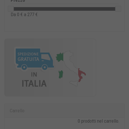
Prezzo
Da
0
€ a
277
€
Carrello
0 prodotti nel carrello.