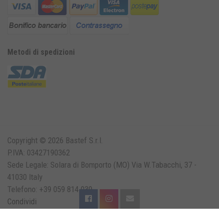
Metodi di spedizioni
Copyright © 2026 Bastef S.r.l.
P.IVA: 03427190362
Sede Legale: Solara di Bomporto (MO) Via W.Tabacchi, 37 -
41030 Italy
Telefono: +39 059 814 039
Condividi