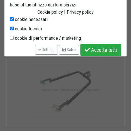
base al tuo utilizzo dei loro servizi.
parcheggiare la ...
Cookie policy
|
Privacy policy
Disponibile
cookie necessari
Bastef | Cod.
PAM21
cookie tecnici
cookie di performance / marketing
COMPRA ORA
DETTAGLI
Accetta tutti
Dettagli
Salva