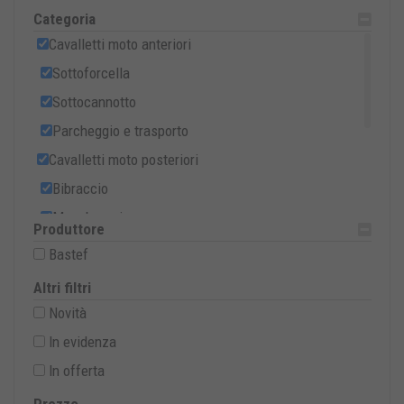
Categoria
Cavalletti moto anteriori
Sottoforcella
Sottocannotto
Parcheggio e trasporto
Cavalletti moto posteriori
Bibraccio
Monobraccio
Produttore
Cavalletti cross, trial e motard
Bastef
Cavalletti moto centrali
Altri filtri
Accessori per cavalletti
Novità
Offerte speciali
In evidenza
2 CAVALLETTI PER SCATOLA
In offerta