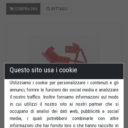
COMPRA ORA
DETTAGLI
Questo sito usa i cookie
Utilizziamo i cookie per personalizzare i contenuti e gli
annunci, fornire le funzioni dei social media e analizzare
il nostro traffico. Inoltre forniamo informazioni sul modo
in cui utilizzi il nostro sito ai nostri partner che si
120,00 €
IVA inclusa
occupano di analisi dei dati web, pubblicità e social
media, i quali potrebbero combinarle con altre
Pedana parcheggio anteriore
informazioni che hai fornito loro o che hanno raccolto in
Pedana parcheggio moto con funzionamento basculante. Permette di