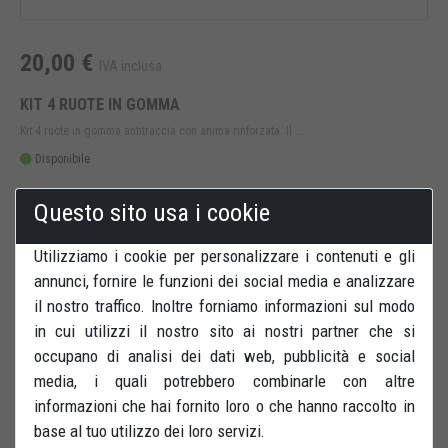
20,00 €
IVA inclusa
KIT 4 RUOTE IN GOMMA
Kit 4 ruote in gomma antitraccia con anima rinforzata. Il ...
Disponibile
Bastef | Cod.
KITRUOTE
Questo sito usa i cookie
COMPRA ORA
DETTAGLI
Utilizziamo i cookie per personalizzare i contenuti e gli
annunci, fornire le funzioni dei social media e analizzare
il nostro traffico. Inoltre forniamo informazioni sul modo
in cui utilizzi il nostro sito ai nostri partner che si
occupano di analisi dei dati web, pubblicità e social
media, i quali potrebbero combinarle con altre
informazioni che hai fornito loro o che hanno raccolto in
base al tuo utilizzo dei loro servizi.