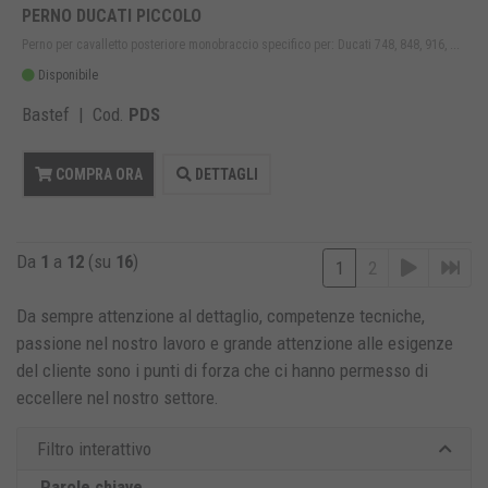
PERNO DUCATI PICCOLO
Perno per cavalletto posteriore monobraccio specifico per: Ducati 748, 848, 916, ...
Disponibile
Bastef | Cod.
PDS
COMPRA ORA
DETTAGLI
Da
1
a
12
(su
16
)
1
2
Da sempre attenzione al dettaglio, competenze tecniche,
passione nel nostro lavoro e grande attenzione alle esigenze
del cliente sono i punti di forza che ci hanno permesso di
eccellere nel nostro settore
.
Filtro interattivo
Parole chiave