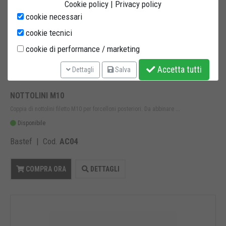
Cookie policy
|
Privacy policy
cookie necessari
cookie tecnici
cookie di performance / marketing
Accetta tutti
Dettagli
Salva
24,40 €
IVA inclusa
NOTTOLINI M10
Coppia di nottolini filetto M10 per forcelloni posteriori. Da abbinare ...
Disponibile
Bastef | Cod.
AC04
COMPRA ORA
DETTAGLI