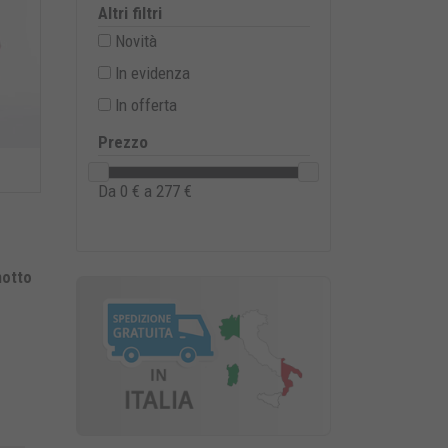
Altri filtri
Novità
In evidenza
In offerta
Prezzo
Da
0
€ a
277
€
notto