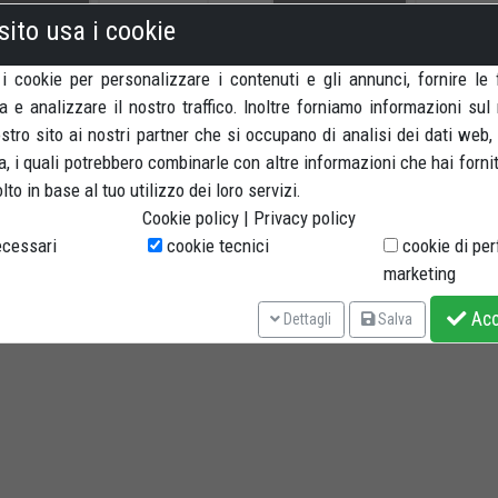
OMPRA ORA
DETTAGLI
COMPRA ORA
DETTAG
sito usa i cookie
 i cookie per personalizzare i contenuti e gli annunci, fornire le 
a e analizzare il nostro traffico. Inoltre forniamo informazioni sul
nostro sito ai nostri partner che si occupano di analisi dei dati web,
, i quali potrebbero combinarle con altre informazioni che hai forni
niche, passione nel nostro lavoro e grande attenzione alle esigenze
to in base al tuo utilizzo dei loro servizi.
o di eccellere nel nostro settore
.
Cookie policy
|
Privacy policy
cessari
cookie tecnici
cookie di pe
marketing
Acce
Dettagli
Salva