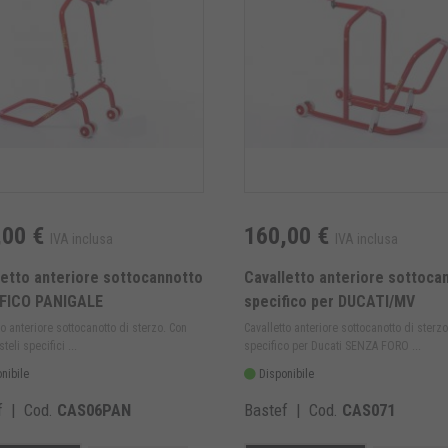
,00 €
160,00 €
IVA inclusa
IVA inclusa
letto anteriore sottocannotto
Cavalletto anteriore sottoca
FICO PANIGALE
specifico per DUCATI/MV
to anteriore sottocanotto di sterzo. Con
Cavalletto anteriore sottocanotto di sterzo
teli specifici ...
specifico per Ducati SENZA FORO ...
nibile
Disponibile
f | Cod.
CAS06PAN
Bastef | Cod.
CAS071