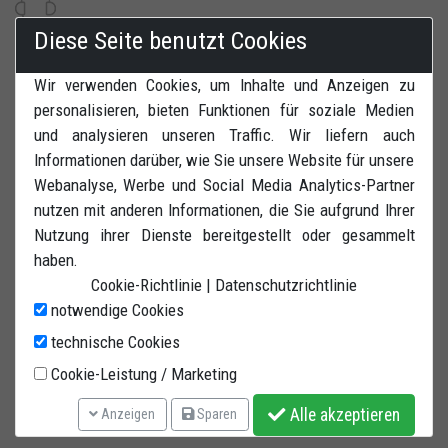
Diese Seite benutzt Cookies
Kundenservice und Bestellungen
Wir verwenden Cookies, um Inhalte und Anzeigen zu
personalisieren, bieten Funktionen für soziale Medien
und analysieren unseren Traffic. Wir liefern auch
Informationen darüber, wie Sie unsere Website für unsere
Webanalyse, Werbe und Social Media Analytics-Partner
Lagerhaus:
Solara di Bomporto (MO) Via W.Tabacchi, 37 - 41030 Italy
nutzen mit anderen Informationen, die Sie aufgrund Ihrer
info@bastef.com
Nutzung ihrer Dienste bereitgestellt oder gesammelt
PEC:
bastefsrl@lamiapec.it
haben.
Shop-Informationen
Cookie-Richtlinie
|
Datenschutzrichtlinie
Terms and conditions
Mein Konto
notwendige Cookies
Widerrufsrecht
Login
technische Cookies
Zahlungen
Meine Bestellungen
Cookie-Leistung / Marketing
Shipping
Lieferadresse
Alle akzeptieren
Anzeigen
Sparen
Datenschutzerklärung
Passwort ändern