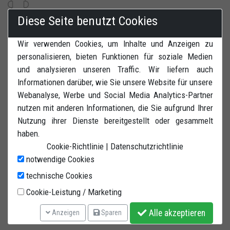
Diese Seite benutzt Cookies
Kundenservice und Bestellungen
Wir verwenden Cookies, um Inhalte und Anzeigen zu
personalisieren, bieten Funktionen für soziale Medien
und analysieren unseren Traffic. Wir liefern auch
Informationen darüber, wie Sie unsere Website für unsere
Webanalyse, Werbe und Social Media Analytics-Partner
Lagerhaus:
Solara di Bomporto (MO) Via W.Tabacchi, 37 - 41030 Italy
nutzen mit anderen Informationen, die Sie aufgrund Ihrer
info@bastef.com
Nutzung ihrer Dienste bereitgestellt oder gesammelt
PEC:
bastefsrl@lamiapec.it
haben.
Shop-Informationen
Cookie-Richtlinie
|
Datenschutzrichtlinie
Terms and conditions
Mein Konto
notwendige Cookies
Widerrufsrecht
Login
technische Cookies
Zahlungen
Meine Bestellungen
Cookie-Leistung / Marketing
Shipping
Lieferadresse
Alle akzeptieren
Anzeigen
Sparen
Datenschutzerklärung
Passwort ändern