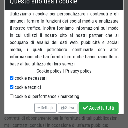
Questo sito usa i cookie
concordato al momento della conclusione del contratto di
vendita, la cui consegna possa avvenire solo dopo trenta giorni
Utilizziamo i cookie per personalizzare i contenuti e gli
e il cui valore effettivo dipenda da fluttuazioni sul mercato che
annunci, fornire le funzioni dei social media e analizzare
non possono essere controllate dal professionista;
il nostro traffico. Inoltre forniamo informazioni sul modo
h) i contratti in cui il consumatore ha specificamente richiesto
in cui utilizzi il nostro sito ai nostri partner che si
una visita da parte del professionista ai fini dell'effettuazione
occupano di analisi dei dati web, pubblicità e social
di lavori urgenti di riparazione o manutenzione. Se, in
media, i quali potrebbero combinarle con altre
occasione di tale visita, il professionista fornisce servizi oltre
informazioni che hai fornito loro o che hanno raccolto in
a quelli specificamente richiesti dal consumatore o beni diversi
base al tuo utilizzo dei loro servizi.
dai pezzi di ricambio necessari per effettuare la manutenzione
Cookie policy
|
Privacy policy
o le riparazioni, il diritto di recesso si applica a tali servizi o
cookie necessari
beni supplementari;
cookie tecnici
i) la fornitura di registrazioni audio o video sigillate o di
cookie di performance / marketing
software informatici sigillati che sono stati aperti dopo la
consegna;
Accetta tutti
Dettagli
Salva
l) la fornitura di giornali, periodici e riviste ad eccezione dei
contratti di abbonamento per la fornitura di tali pubblicazioni;
m) i contratti conclusi in occasione di un'asta pubblica;