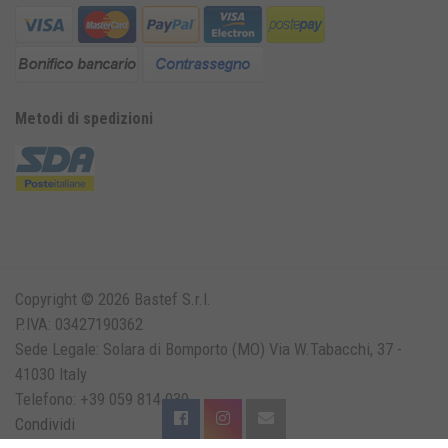
Metodi di spedizioni
Copyright © 2026 Bastef S.r.l.
P.IVA: 03427190362
Sede Legale: Solara di Bomporto (MO) Via W.Tabacchi, 37 -
41030 Italy
Telefono: +39 059 814 039
Condividi