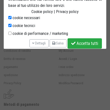
base al tuo utilizzo dei loro servizi.
Cookie policy
|
Privacy policy
cookie necessari
Magazzino:
Solara di Bomporto (MO) Via W.Tabacchi, 37 - 41030 Italy
cookie tecnici
cookie di performance / marketing
info@bastef.com
PEC:
bastefsrl@lamiapec.it
Informazioni Store
Accetta tutti
Dettagli
Salva
Condizioni di vendita
My Account
Diritto di recesso
Accedi / Login
pagamento
I miei ordini
spedizione
Indirizzo spedizione
Privacy Policy
Modifica Password
Metodi di pagamento