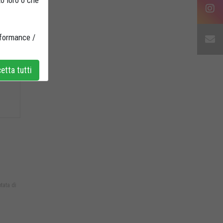
to loro o che
rformance /
tta tutti
tata di