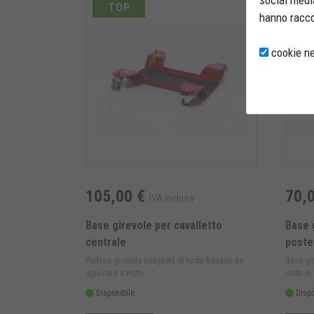
social media
TOP
hanno raccol
cookie ne
105,00 €
70,
IVA inclusa
Base girevole per cavalletto
Base 
centrale
poste
Pedana girevole completa di ruote frenanti da
Base gir
applicare a moto ...
ruote in
Disponibile
Dispo