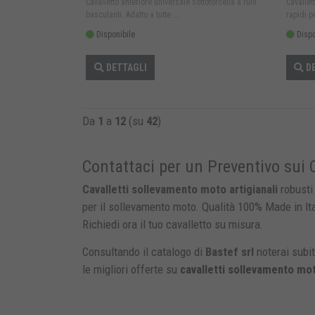
Cavalletto anteriore universale sottoforcella a rulli
Cavallet
basculanti. Adatto a tutte ...
rapidi pe
Disponibile
Dispo
DETTAGLI
DE
Da
1
a
12
(su
42
)
Contattaci per un Preventivo sui 
Cavalletti sollevamento moto artigianali
robusti
per il sollevamento moto. Qualità 100% Made in Ital
Richiedi ora il tuo cavalletto su misura.
Consultando il catalogo di
Bastef srl
noterai subi
le migliori offerte su
cavalletti sollevamento mo