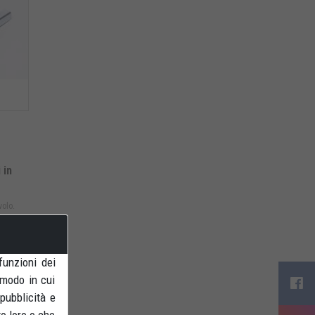
 in
volo.
funzioni dei
 modo in cui
 pubblicità e