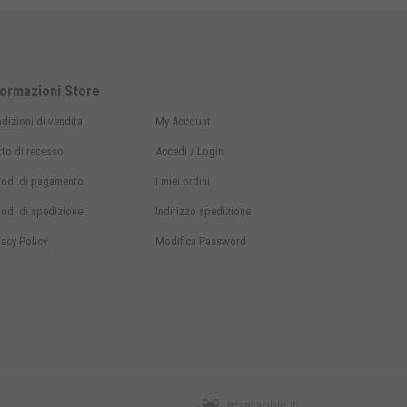
formazioni Store
dizioni di vendita
My Account
itto di recesso
Accedi / Login
odi di
pagamento
I miei ordini
odi di
spedizione
Indirizzo spedizione
vacy Policy
Modifica Password