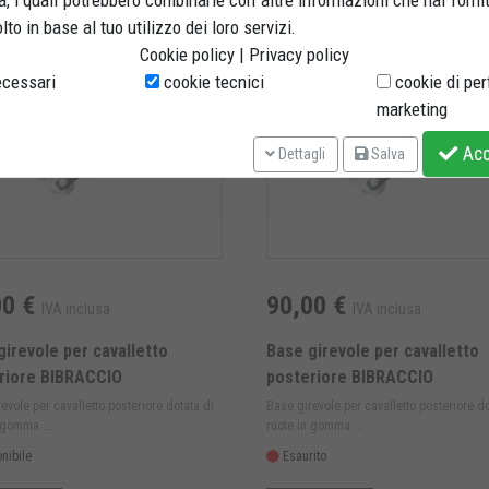
, i quali potrebbero combinarle con altre informazioni che hai forni
to in base al tuo utilizzo dei loro servizi.
Cookie policy
|
Privacy policy
cessari
cookie tecnici
cookie di pe
marketing
Acce
Dettagli
Salva
00 €
90,00 €
IVA inclusa
IVA inclusa
girevole per cavalletto
Base girevole per cavalletto
riore BIBRACCIO
posteriore BIBRACCIO
evole per cavalletto posteriore dotata di
Base girevole per cavalletto posteriore do
 gomma ...
ruote in gomma ...
nibile
Esaurito