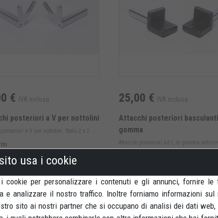
00 €
25,00 €
IVA inclusa
IVA inclusa
hi posteriori a V per nottolini
Attacchi posteriori basculanti
gomma
posteriori a V per nottolini. Stelo 2 x 2 ...
Attacchi posteriori ad L in gomma antisci
ito
Stelo 2 x ...
sito usa i cookie
Disponibile
 i cookie per personalizzare i contenuti e gli annunci, fornire le 
TTAGLI
DETTAGLI
a e analizzare il nostro traffico. Inoltre forniamo informazioni sul
nostro sito ai nostri partner che si occupano di analisi dei dati web,