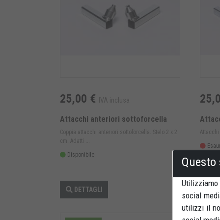
25,00 €
25,
IVA inclusa
Attacchi anteriori sottoforcella
Attacc
Coppia attacchi anteriori sottoforcella. Stelo 2 x 2
Attacchi 
cm. Adatti ...
Esaur
Disponibile
Questo 
Utilizziamo
DETTAGLI
DE
social medi
utilizzi il 