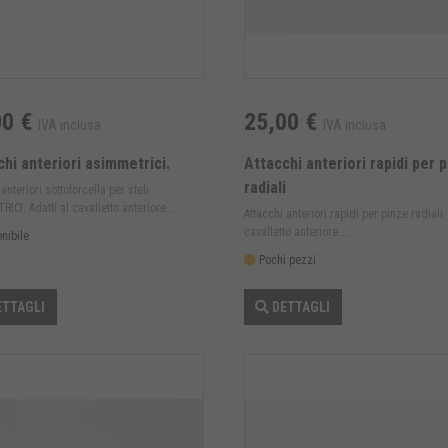
00 €
25,00 €
IVA inclusa
IVA inclusa
hi anteriori asimmetrici.
Attacchi anteriori rapidi per 
radiali
anteriori sottoforcella per steli
ICI. Adatti al cavalletto anteriore ...
Attacchi anteriori rapidi per pinze radiali.
cavalletto anteriore ...
nibile
Pochi pezzi
TTAGLI
DETTAGLI