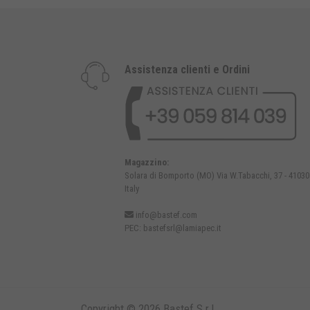
Assistenza clienti e Ordini
Magazzino:
Solara di Bomporto (MO) Via W.Tabacchi, 37 - 41030
Italy
info@bastef.com
PEC:
bastefsrl@lamiapec.it
Copyright © 2026 Bastef S.r.l.