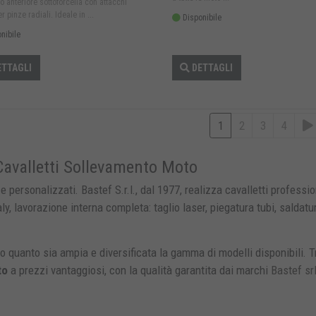
to anteriore sottoforcella con attacchi
r pinze radiali. Ideale in ...
Disponibile
nibile
TTAGLI
DETTAGLI
1
2
3
4
Cavalletti Sollevamento Moto
 e personalizzati. Bastef S.r.l., dal 1977, realizza cavalletti professio
y, lavorazione interna completa: taglio laser, piegatura tubi, saldatu
to quanto sia ampia e diversificata la gamma di modelli disponibili. T
to
a prezzi vantaggiosi, con la qualità garantita dai marchi
Bastef sr