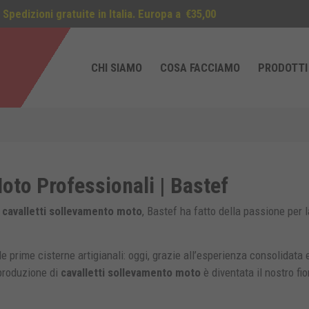
Spedizioni gratuite in Italia. Europa a
€35,00
CHI SIAMO
COSA FACCIAMO
PRODOTTI
oto Professionali | Bastef
i
cavalletti sollevamento moto
, Bastef ha fatto della passione per l
le prime cisterne artigianali: oggi, grazie all’esperienza consolidata 
 produzione di
cavalletti sollevamento moto
è diventata il nostro fio