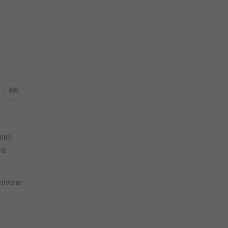
nali
ra.
roverai
l
.