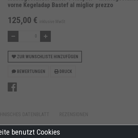
vorne Kegeladap Bastef al miglior prezzo
125,00 €
inklusive MwSt
ZUR WUNSCHLISTE HINZUFÜGEN
BEWERTUNGEN
DRUCK
HNISCHES DATENBLATT
REZENSIONEN
ERN
WIDERRUFSRECHT
eite benutzt Cookies