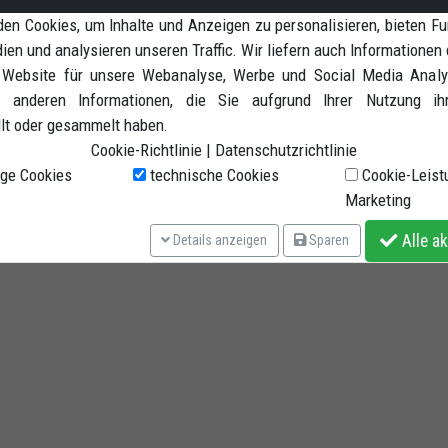
en Cookies, um Inhalte und Anzeigen zu personalisieren, bieten Fu
 vorne und V adapter hinten (siehe die Beschreibung der Produckte
ien und analysieren unseren Traffic. Wir liefern auch Informationen 
Hinterrad Montageständer" Kode CPV02)
 Website für unsere Webanalyse, Werbe und Social Media Analyt
 anderen Informationen, die Sie aufgrund Ihrer Nutzung ih
llt oder gesammelt haben.
Cookie-Richtlinie
|
Datenschutzrichtlinie
ge Cookies
technische Cookies
Cookie-Leist
Marketing
Alle ak
Details anzeigen
Sparen