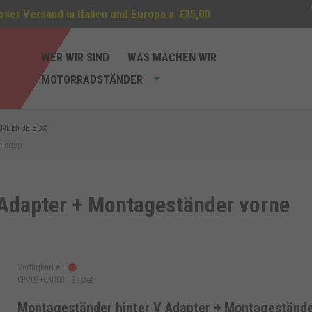
oser Versand in Italien und Europa a
€35,00
WER WIR SIND
WAS MACHEN WIR
MOTORRADSTÄNDER
NDER JE BOX
eladap
 Adapter + Montageständer vorne
Verfügbarkeit:
CPV02+CAU03 |
Bastef
Montageständer hinter V Adapter + Montageständ