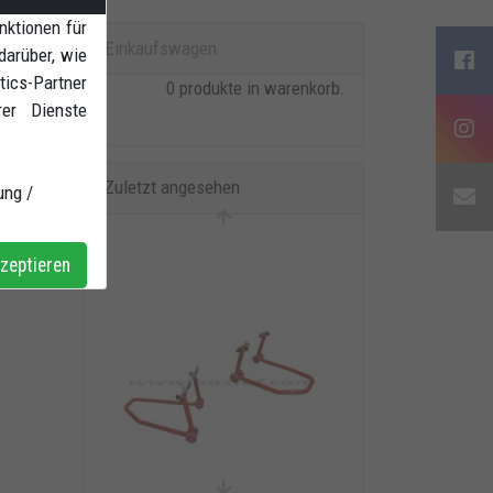
nktionen für
 in
Einkaufswagen
darüber, wie
ics-Partner
0 produkte in warenkorb.
rer Dienste
Zuletzt angesehen
ung /
zeptieren