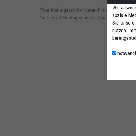
Wir verwend
Paar Montageständer vorne+hinten. Kegeladapter
soziale Med
"Vorderrad Montageständer" Kode CAU03 und "
Sie unsere
nutzen mit
bereitgeste
notwendi