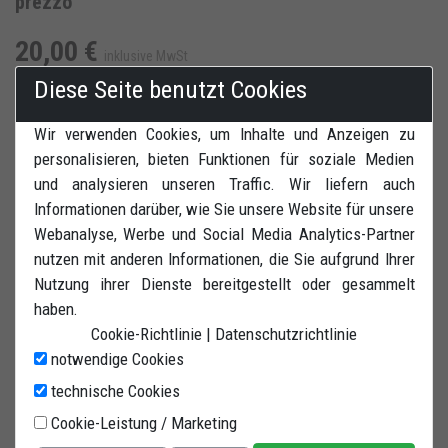
prezzo
20,00 €
inklusive MwSt
Diese Seite benutzt Cookies
Wir verwenden Cookies, um Inhalte und Anzeigen zu
personalisieren, bieten Funktionen für soziale Medien
IN DEN WARENKORB
ZUR WUNSCHLISTE HINZUFÜGEN
und analysieren unseren Traffic. Wir liefern auch
Informationen darüber, wie Sie unsere Website für unsere
BEWERTUNGEN
DRUCK
Webanalyse, Werbe und Social Media Analytics-Partner
nutzen mit anderen Informationen, die Sie aufgrund Ihrer
Nutzung ihrer Dienste bereitgestellt oder gesammelt
haben.
Cookie-Richtlinie
|
Datenschutzrichtlinie
notwendige Cookies
Kit 4 Gummiräder für Montageständer mit zwei 10 mm
technische Cookies
Stiften und zwei Schraubenmutter.
Cookie-Leistung / Marketing