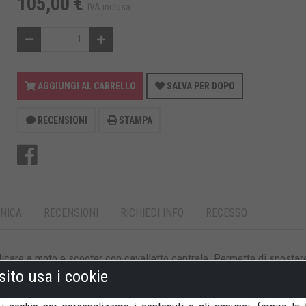
105,00 €
IVA inclusa
AGGIUNGI AL CARRELLO
SALVA PER DOPO
RECENSIONI
STAMPA
NICA
RECENSIONI
RICHIEDI INFO
RECESSO
icare a moto e scooter con cavalletto centrale. Permette di spostar
sito usa i cookie
.