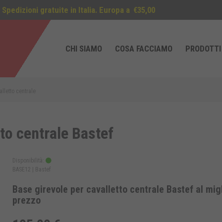
Spedizioni gratuite in Italia. Europa a
€35,00
CHI SIAMO
COSA FACCIAMO
PRODOTTI
lletto centrale
to centrale Bastef
Disponibilità:
BASE12 |
Bastef
Base girevole per cavalletto centrale Bastef al mig
prezzo