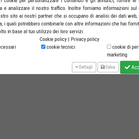
 i cookie per personalizzare i contenuti e gli annunci, fornire le 
a e analizzare il nostro traffico. Inoltre forniamo informazioni sul
nostro sito ai nostri partner che si occupano di analisi dei dati web,
, i quali potrebbero combinarle con altre informazioni che hai forni
to in base al tuo utilizzo dei loro servizi.
Cookie policy
|
Privacy policy
cessari
cookie tecnici
cookie di pe
marketing
Acce
Dettagli
Salva