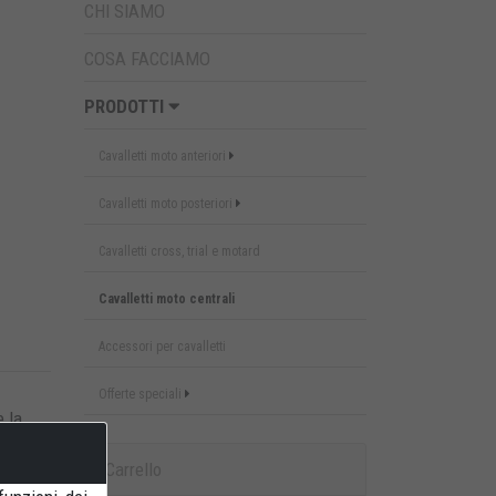
CHI SIAMO
COSA FACCIAMO
PRODOTTI
Cavalletti moto anteriori
Cavalletti moto posteriori
Cavalletti cross, trial e motard
Cavalletti moto centrali
Accessori per cavalletti
Offerte speciali
e la
Carrello