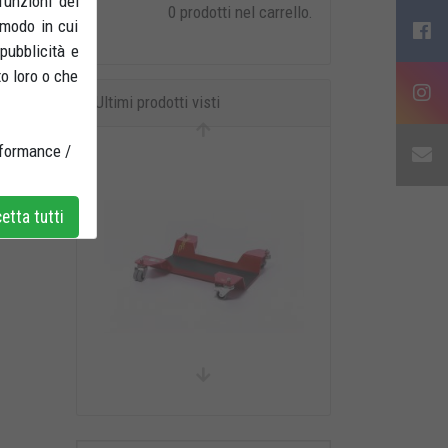
funzioni dei
0 prodotti nel carrello.
 modo in cui
 pubblicità e
to loro o che
Ultimi prodotti visti
rformance /
tta tutti
Base girevole per cavalletto
centrale