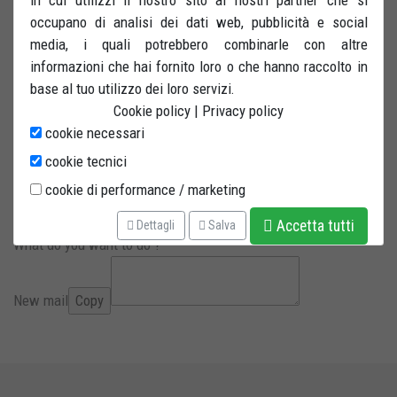
DESTRO. Perno portante montato su due cuscinetti
occupano di analisi dei dati web, pubblicità e social
autolubrificanti ed intercambiabile. Specifico per BMW, modelli
media, i quali potrebbero combinarle con altre
con CARDANO A DESTRA. Specificare sempre il modello di
informazioni che hai fornito loro o che hanno raccolto in
BMW nelle note mentre si effettua un ordine. Tubo in acciaio di
base al tuo utilizzo dei loro servizi.
grande diametro, verniciato a polvere. Quattro ruote in gomma
Cookie policy
|
Privacy policy
con anima rinforzata.
cookie necessari
PERNO INCLUSO.
cookie tecnici
SPECIFICARE IL MODELLO DI MOTO
cookie di performance / marketing
Accetta tutti
Dettagli
Salva
What do you want to do ?
New mail
Copy