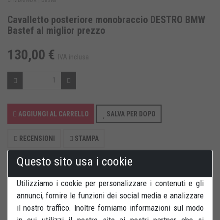
Cavalletto posteriore monobraccio DESTRO BMW
Bastef al miglior prezzo
130,00 €
IVA inclusa
AGGIUNGI AL CARRELLO
SALVA PER DOPO
RECENSIONI
STAMPA
Questo sito usa i cookie
Utilizziamo i cookie per personalizzare i contenuti e gli
annunci, fornire le funzioni dei social media e analizzare
il nostro traffico. Inoltre forniamo informazioni sul modo
Cavalletto posteriore per forcelloni monobraccio attacco
in cui utilizzi il nostro sito ai nostri partner che si