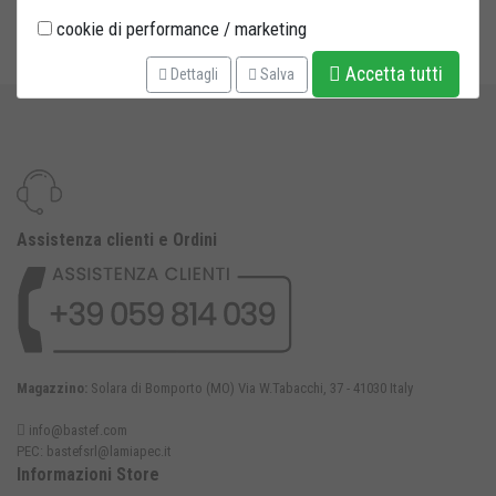
ALTEZZA MINIMA: 31 CM
cookie di performance / marketing
ALTEZZA MASSIMA: 42 CM
Accetta tutti
Dettagli
Salva
Assistenza clienti e Ordini
Magazzino:
Solara di Bomporto (MO) Via W.Tabacchi, 37 - 41030 Italy
info@bastef.com
PEC:
bastefsrl@lamiapec.it
Informazioni Store