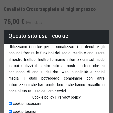
Cavalletto Cross treppiede al miglior prezzo
75,00 €
IVA inclusa
Questo sito usa i cookie
Utilizziamo i cookie per personalizzare i contenuti e gli
AGGIUNGI AL CARRELLO
SALVA PER DOPO
annunci, fornire le funzioni dei social media e analizzare
il nostro traffico. Inoltre forniamo informazioni sul modo
RECENSIONI
STAMPA
in cui utilizzi il nostro sito ai nostri partner che si
occupano di analisi dei dati web, pubblicità e social
media, i quali potrebbero combinarle con altre
informazioni che hai fornito loro o che hanno raccolto in
base al tuo utilizzo dei loro servizi.
Cookie policy
|
Privacy policy
CAVALLETTO CROSS CENTRALE. ROBUSTA PEDANA CON
cookie necessari
ZIGRINATURA ANTISCIVOLO 30X21,5 CM
cookie tecnici