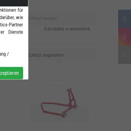
100 -
nktionen für
darüber, wie
Einkaufswagen
ics-Partner
0 produkte in warenkorb.
rer Dienste
ung /
Zuletzt angesehen
zeptieren