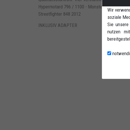
Hypermotard 796 / 1100 - Monster 796 / 1100 / 
Wir verwend
Streetfighter 848 2012
soziale Med
Sie unsere
INKLUSIV ADAPTER
nutzen mit
bereitgeste
notwendi