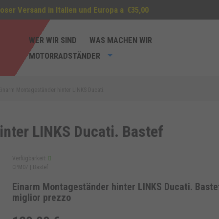
oser Versand in Italien und Europa a
€35,00
WER WIR SIND
WAS MACHEN WIR
MOTORRADSTÄNDER
Einarm Montageständer hinter LINKS Ducati.
nter LINKS Ducati. Bastef
Verfügbarkeit:
CPM07 |
Bastef
Einarm Montageständer hinter LINKS Ducati. Bastef
miglior prezzo