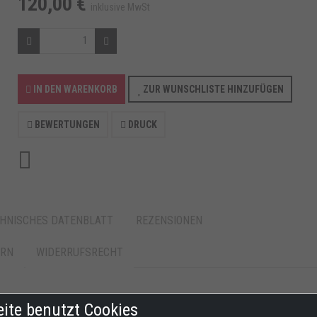
120,00 €
inklusive MwSt
IN DEN WARENKORB
ZUR WUNSCHLISTE HINZUFÜGEN
BEWERTUNGEN
DRUCK
HNISCHES DATENBLATT
REZENSIONEN
ERN
WIDERRUFSRECHT
ugelgelagerten Bolzen Adapter. Hergestellt auf 32,5 x 2 mm
eite benutzt Cookies
ulverlackiert Rot. Passend für: Ducati 748 - 848 - 916 - 996 - 998 -