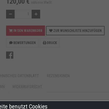
120,00 €
inklusive MwSt
IN DEN WARENKORB
ZUR WUNSCHLISTE HINZUFÜGEN
BEWERTUNGEN
DRUCK
HNISCHES DATENBLATT
REZENSIONEN
ERN
WIDERRUFSRECHT
ür Einarmschwinge Modelle . Inklusiv kugelgelagerten Bolzen Adapt
eite benutzt Cookies
Vier verstärkte Gummiräder. Pulverlackiert Rot. Passend für: Ducati