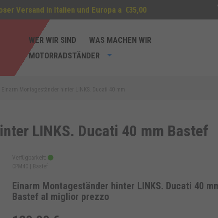
oser Versand in Italien und Europa a
€35,00
WER WIR SIND
WAS MACHEN WIR
MOTORRADSTÄNDER
Einarm Montageständer hinter LINKS. Ducati 40 mm
inter LINKS. Ducati 40 mm Bastef
Verfügbarkeit:
CPM40 |
Bastef
Einarm Montageständer hinter LINKS. Ducati 40 m
Bastef al miglior prezzo