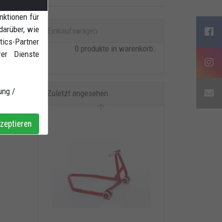
nktionen für
darüber, wie
Einkaufswagen
ics-Partner
0 produkte in warenkorb.
rer Dienste
ung /
Zuletzt angesehen
zeptieren