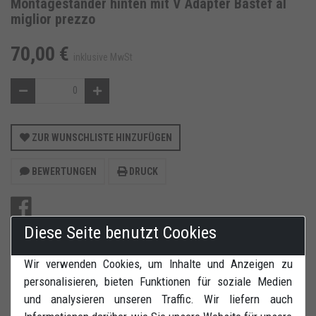
Montageständer hinten mit V Adapter Bastef al
miglior prezzo
70,00 €
inklusive MwSt
ZUR WUNSCHLISTE HINZUFÜGEN
BEWERTUNGEN
DRUCK
Diese Seite benutzt Cookies
Wir verwenden Cookies, um Inhalte und Anzeigen zu
Inklusive V-Adapter und Breitverstellung. Passend für
personalisieren, bieten Funktionen für soziale Medien
Zweiarmschwingen Modelle mit Gewindeaufnahme .
und analysieren unseren Traffic. Wir liefern auch
Hergestellt auf 32,5 x 2 mm Qualitätsstahlrohr. Vier