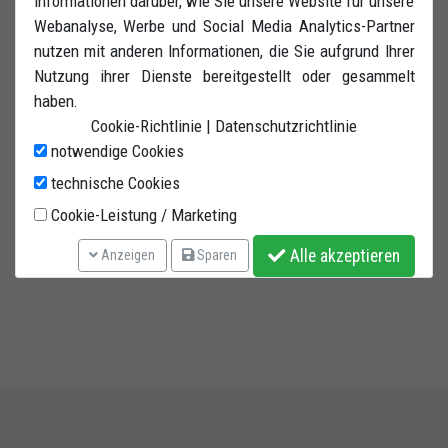
Informationen darüber, wie Sie unsere Website für unsere
verstärkte Gummiräder. Pulverlackert Rot.
Webanalyse, Werbe und Social Media Analytics-Partner
nutzen mit anderen Informationen, die Sie aufgrund Ihrer
Nutzung ihrer Dienste bereitgestellt oder gesammelt
haben.
Cookie-Richtlinie
|
Datenschutzrichtlinie
notwendige Cookies
technische Cookies
Cookie-Leistung / Marketing
Alle akzeptieren
Anzeigen
Sparen