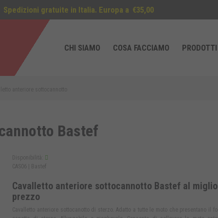
Spedizioni gratuite in Italia. Europa a
€35,00
CHI SIAMO
COSA FACCIAMO
PRODOTTI
letto anteriore sottocannotto
ocannotto Bastef
Disponibilità:
CAS06 |
Bastef
Cavalletto anteriore sottocannotto Bastef al miglio
prezzo
Cavalletto anteriore sottocanotto di sterzo. Adatto a tutte le moto che presentano il for