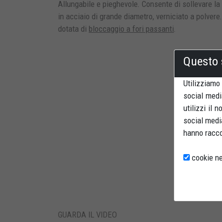
Allungabile e pieghevole. Consente di sollevare l
in acciaio di grande diametro, verniciato a polvere
dotata di
bloccaggio a fori passanti
.
Questo 
Utilizziamo
social medi
utilizzi il 
social media
hanno raccol
cookie ne
GUARDA IL VIDEO