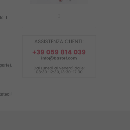
o. I
Cavalletto anteriore
sottocannotto
parte).
ateci!