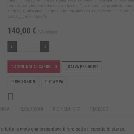
canotto di sterzo. Allungabile e pieghevole. Consente di sollevare la moto ante
lasciando completamente libere ruota e forcelle. Tubo in acciaio di grande diametro, 
a polvere. Quattro ruote in gomma con anima rinforzata. La regolazione degli steli è
bloccaggio a fori passanti.
140,00 €
IVA inclusa
AGGIUNGI AL CARRELLO
SALVA PER DOPO
RECENSIONI
STAMPA
NICA
RECENSIONI
RICHIEDI INFO
RECESSO
a tutte le moto che presentano il foro sotto il canotto di sterzo.