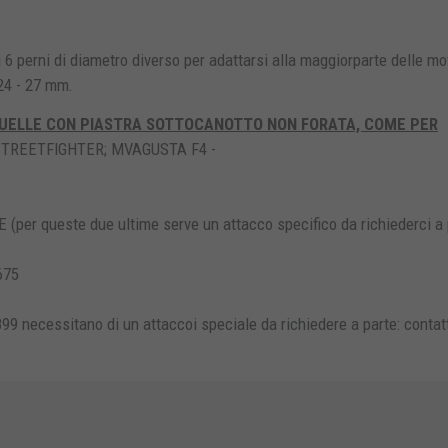
i 6 perni di diametro diverso per adattarsi alla maggiorparte delle mot
 24 - 27 mm.
UELLE CON PIASTRA SOTTOCANOTTO NON FORATA, COME PER
STREETFIGHTER; MVAGUSTA F4 -
er queste due ultime serve un attacco specifico da richiederci a 
675
ecessitano di un attaccoi speciale da richiedere a parte: contatt