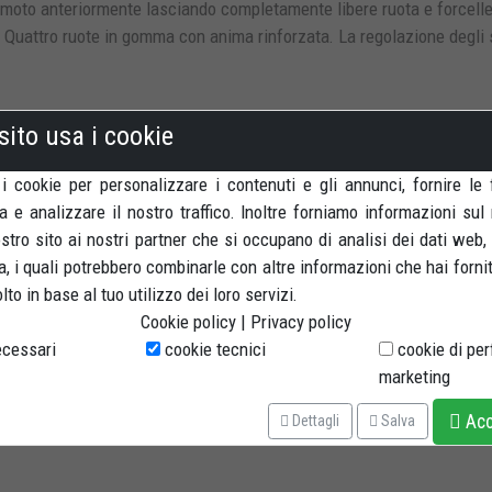
a moto anteriormente lasciando completamente libere ruota e forcell
. Quattro ruote in gomma con anima rinforzata. La regolazione degli s
sito usa i cookie
 i cookie per personalizzare i contenuti e gli annunci, fornire le 
a e analizzare il nostro traffico. Inoltre forniamo informazioni sul
nostro sito ai nostri partner che si occupano di analisi dei dati web,
, i quali potrebbero combinarle con altre informazioni che hai forni
to in base al tuo utilizzo dei loro servizi.
Cookie policy
|
Privacy policy
cessari
cookie tecnici
cookie di pe
marketing
Acce
Dettagli
Salva