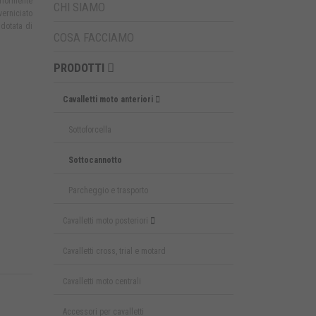
riormente
CHI SIAMO
verniciato
 dotata di
COSA FACCIAMO
PRODOTTI
Cavalletti moto anteriori
Sottoforcella
Sottocannotto
Parcheggio e trasporto
Cavalletti moto posteriori
Cavalletti cross, trial e motard
Cavalletti moto centrali
Accessori per cavalletti