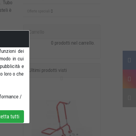
e. Tubo
teli è
Offerte speciali
Carrello
0 prodotti nel carrello.
funzioni dei
 modo in cui
 pubblicità e
Ultimi prodotti visti
to loro o che
rformance /
tta tutti