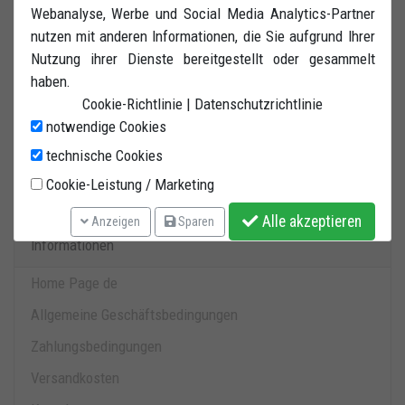
Webanalyse, Werbe und Social Media Analytics-Partner
nutzen mit anderen Informationen, die Sie aufgrund Ihrer
Nutzung ihrer Dienste bereitgestellt oder gesammelt
haben.
Cookie-Richtlinie
|
Datenschutzrichtlinie
notwendige Cookies
Einkaufswagen
technische Cookies
0 produkte in warenkorb.
Cookie-Leistung / Marketing
Alle akzeptieren
Anzeigen
Sparen
Informationen
Home Page de
Allgemeine Geschäftsbedingungen
Zahlungsbedingungen
Versandkosten