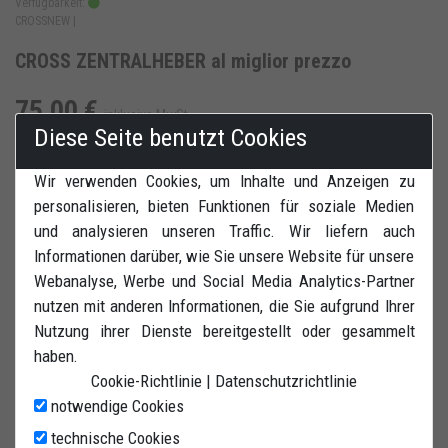
Verfügbarkeit:
CROSSNEW |
CROSS ZENTRALHEBER al miglior prezzo
75,00 €
inklusive MwSt
Diese Seite benutzt Cookies
Wir verwenden Cookies, um Inhalte und Anzeigen zu
personalisieren, bieten Funktionen für soziale Medien
und analysieren unseren Traffic. Wir liefern auch
IN DEN WARENKORB
ZUR WUNSCHLISTE HINZUFÜGEN
Informationen darüber, wie Sie unsere Website für unsere
Webanalyse, Werbe und Social Media Analytics-Partner
BEWERTUNGEN
DRUCK
nutzen mit anderen Informationen, die Sie aufgrund Ihrer
Nutzung ihrer Dienste bereitgestellt oder gesammelt
haben.
Cookie-Richtlinie
|
Datenschutzrichtlinie
notwendige Cookies
ZENTRALER CROSS HEBER. MIT RUTSCHFEST
technische Cookies