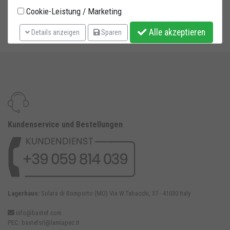
PLATFORM 30X21,5 CM
Cookie-Leistung / Marketing
Mindesthöhe: 34 CM
Maximalehöhe: 46 CM
Alle akzeptieren
Details anzeigen
Sparen
Kundenservice und Bestellungen
Lagerhaus:
Solara di Bomporto (MO) Via W.Tabacchi, 37 - 41030 Italy
info@bastef.com
PEC:
bastefsrl@lamiapec.it