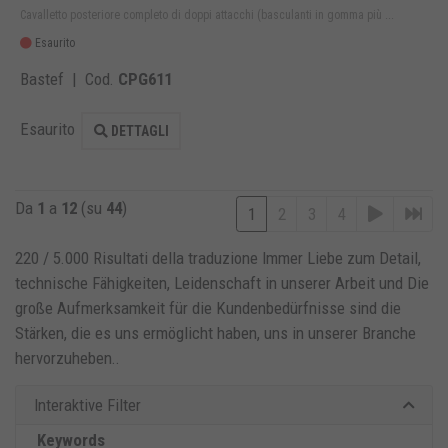
Cavalletto posteriore completo di doppi attacchi (basculanti in gomma più ...
Esaurito
Bastef | Cod.
CPG611
Esaurito
DETTAGLI
Da
1
a
12
(su
44
)
1
2
3
4
220 / 5.000 Risultati della traduzione Immer Liebe zum Detail,
technische Fähigkeiten, Leidenschaft in unserer Arbeit und Die
große Aufmerksamkeit für die Kundenbedürfnisse sind die
Stärken, die es uns ermöglicht haben, uns in unserer Branche
hervorzuheben.
.
Interaktive Filter
Keywords