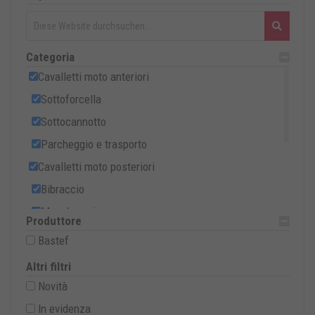
Categoria
Cavalletti moto anteriori
Sottoforcella
Sottocannotto
Parcheggio e trasporto
Cavalletti moto posteriori
Bibraccio
Monobraccio
Produttore
Cavalletti cross, trial e motard
Bastef
Cavalletti moto centrali
Altri filtri
Accessori per cavalletti
Novità
Offerte speciali
In evidenza