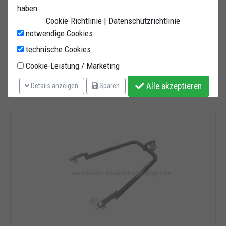
Pedana parcheggio anteriore
haben.
Pedana parcheggio moto con funzionamento basculante. Permette di
Cookie-Richtlinie
|
Datenschutzrichtlinie
parcheggiare la ...
notwendige Cookies
Disponibile
technische Cookies
Bastef | Cod.
PAM21
Cookie-Leistung / Marketing
Alle akzeptieren
COMPRA ORA
DETTAGLI
Details anzeigen
Sparen