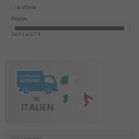
2 CAVALLETTI PER SCATOLA
In offerta
Prezzo
Da
0
€ a
277
€
Einkaufswagen