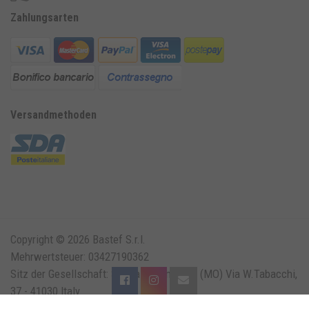
Zahlungsarten
Versandmethoden
Copyright © 2026 Bastef S.r.l.
Mehrwertsteuer: 03427190362
Sitz der Gesellschaft: Solara di Bomporto (MO) Via W.Tabacchi,
37 - 41030 Italy
Telefon: +39 059 814 039