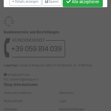
Alle akzeptieren
Details anzeigen
Sparen
Kundenservice und Bestellungen
Lagerhaus:
Solara di Bomporto (MO) Via W.Tabacchi, 37 - 41030 Italy
info@bastef.com
PEC:
bastefsrl@lamiapec.it
Shop-Informationen
Terms and conditions
Mein Konto
Widerrufsrecht
Login
Zahlungen
Meine Bestellungen