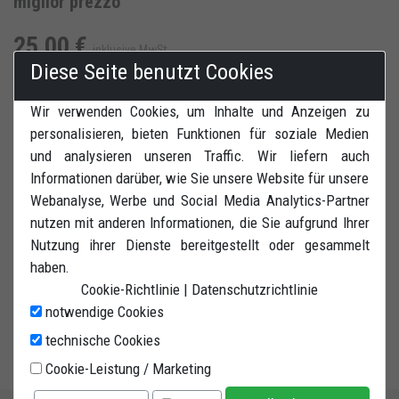
miglior prezzo
25,00 €
inklusive MwSt
Diese Seite benutzt Cookies
Wir verwenden Cookies, um Inhalte und Anzeigen zu
personalisieren, bieten Funktionen für soziale Medien
ZUR WUNSCHLISTE HINZUFÜGEN
und analysieren unseren Traffic. Wir liefern auch
Informationen darüber, wie Sie unsere Website für unsere
BEWERTUNGEN
DRUCK
Webanalyse, Werbe und Social Media Analytics-Partner
nutzen mit anderen Informationen, die Sie aufgrund Ihrer
Nutzung ihrer Dienste bereitgestellt oder gesammelt
haben.
Cookie-Richtlinie
|
Datenschutzrichtlinie
notwendige Cookies
V-Adapters für Montageständer hinten. Gewindeaufnahme
technische Cookies
notwendig.
Cookie-Leistung / Marketing