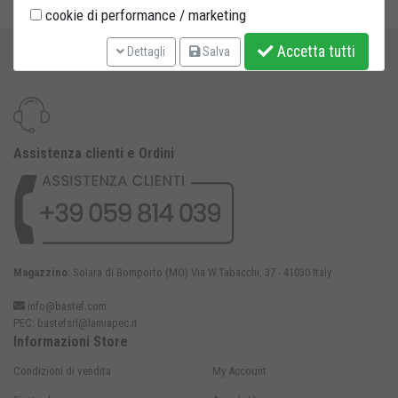
cookie di performance / marketing
Accetta tutti
Dettagli
Salva
Assistenza clienti e Ordini
Magazzino:
Solara di Bomporto (MO) Via W.Tabacchi, 37 - 41030 Italy
info@bastef.com
PEC:
bastefsrl@lamiapec.it
Informazioni Store
Condizioni di vendita
My Account