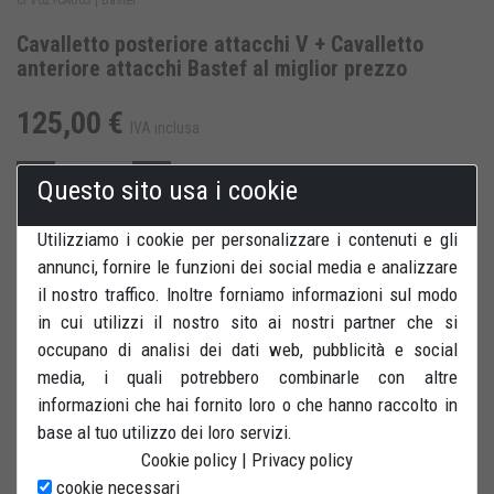
Cavalletto posteriore attacchi V + Cavalletto
anteriore attacchi Bastef al miglior prezzo
125,00 €
IVA inclusa
Questo sito usa i cookie
Utilizziamo i cookie per personalizzare i contenuti e gli
SALVA PER DOPO
annunci, fornire le funzioni dei social media e analizzare
il nostro traffico. Inoltre forniamo informazioni sul modo
RECENSIONI
STAMPA
in cui utilizzi il nostro sito ai nostri partner che si
occupano di analisi dei dati web, pubblicità e social
media, i quali potrebbero combinarle con altre
informazioni che hai fornito loro o che hanno raccolto in
base al tuo utilizzo dei loro servizi.
Cookie policy
|
Privacy policy
Coppia cavalletto posteriore attacchi a V + cavalletto anteriore
cookie necessari