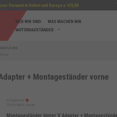
oser Versand in Italien und Europa a
€35,00
WER WIR SIND
WAS MACHEN WIR
MOTORRADSTÄNDER
NDER JE BOX
eladap
 Adapter + Montageständer vorne
Verfügbarkeit:
CPV02+CAU03 |
Bastef
Montageständer hinter V Adapter + Montageständ