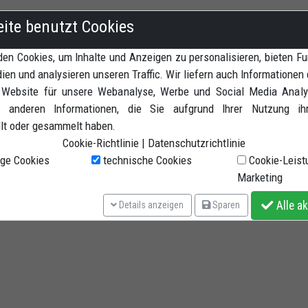
 vorne und V adapter hinten (siehe die Beschreibung der Produckte
eite benutzt Cookies
Hinterrad Montageständer" Kode CPV02)
en Cookies, um Inhalte und Anzeigen zu personalisieren, bieten Fu
ien und analysieren unseren Traffic. Wir liefern auch Informationen 
 Website für unsere Webanalyse, Werbe und Social Media Analyt
 anderen Informationen, die Sie aufgrund Ihrer Nutzung ih
llt oder gesammelt haben.
Cookie-Richtlinie
|
Datenschutzrichtlinie
ge Cookies
technische Cookies
Cookie-Leist
Marketing
Alle ak
Details anzeigen
Sparen