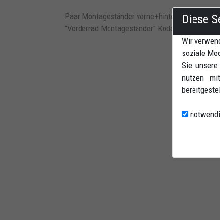
Paar Montageständer vorne+hinten. Kegeladapter
Diese S
"Vorderrad Montageständer" Kode CAU03 und "
Wir verwend
soziale Med
Sie unsere
nutzen mit
bereitgeste
notwendi