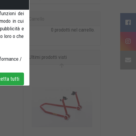
funzioni dei
Carrello
 modo in cui
 pubblicità e
0 prodotti nel carrello.
to loro o che
Ultimi prodotti visti
rformance /
tta tutti