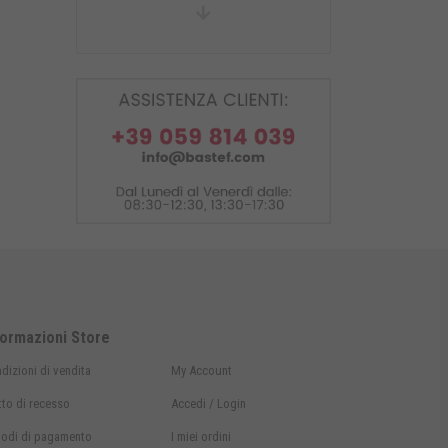
Cavalletto posteriore con
attacchi ad L in gomma
formazioni Store
dizioni di vendita
My Account
itto di recesso
Accedi / Login
odi di
pagamento
I miei ordini