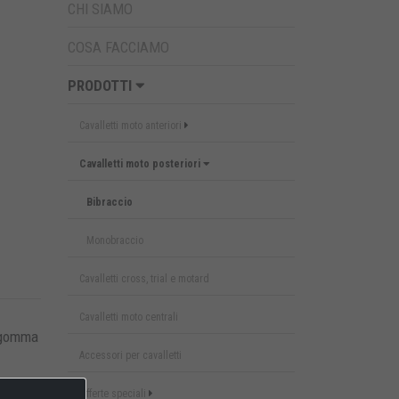
CHI SIAMO
COSA FACCIAMO
PRODOTTI
Cavalletti moto anteriori
Cavalletti moto posteriori
Bibraccio
Monobraccio
Cavalletti cross, trial e motard
Cavalletti moto centrali
n gomma
Accessori per cavalletti
Offerte speciali