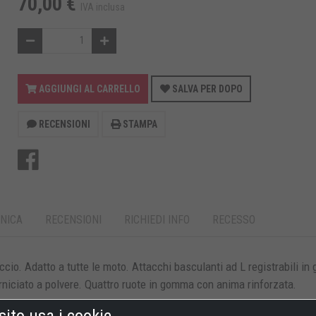
70,00 €
IVA inclusa
AGGIUNGI AL CARRELLO
SALVA PER DOPO
RECENSIONI
STAMPA
NICA
RECENSIONI
RICHIEDI INFO
RECESSO
accio. Adatto a tutte le moto. Attacchi basculanti ad L registrabili i
erniciato a polvere. Quattro ruote in gomma con anima rinforzata.
sito usa i cookie