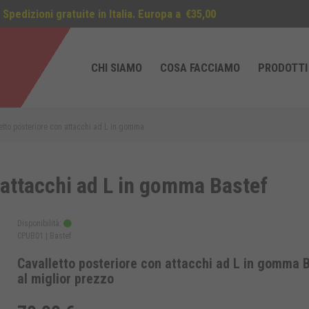
Spedizioni gratuite in Italia. Europa a
€35,00
CHI SIAMO
COSA FACCIAMO
PRODOTTI
etto posteriore con attacchi ad L in gomma
 attacchi ad L in gomma Bastef
Disponibilità:
CPUB01 |
Bastef
Cavalletto posteriore con attacchi ad L in gomma 
al miglior prezzo