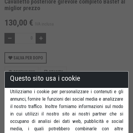
Cavalletto posteriore girevole completo Bastef al
miglior prezzo
130,00 €
IVA inclusa
SALVA PER DOPO
RECENSIONI
STAMPA
Questo sito usa i cookie
Utilizziamo i cookie per personalizzare i contenuti e gli
annunci, fornire le funzioni dei social media e analizzare
il nostro traffico. Inoltre forniamo informazioni sul modo
in cui utilizzi il nostro sito ai nostri partner che si
Cavalletto posteriore completo di doppi attacchi (basculanti in
occupano di analisi dei dati web, pubblicità e social
gomma più forchette) montato su base girevole dotata di ruote
media, i quali potrebbero combinarle con altre
in gomma pivottanti con freno a doppia battuta. E' inoltre