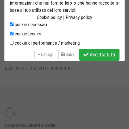
informazioni che hai fornito loro o che hanno raccolto in
fornito un set di 4 ruote in gomma per utilizzare il cavalletto
base al tuo utilizzo dei loro servizi.
anche senza base girevole.
Cookie policy
|
Privacy policy
cookie necessari
Permette di ruotare il posteriore di 360° facilitando così lo
spostamento ed il parcheggio della moto anche in spazi molto
cookie tecnici
ristretti. Di facile utilizzo.
cookie di performance / marketing
Importante: da utilizzarsi solo su superfici piane, evitando cioè
Accetta tutti
Dettagli
Salva
terreni sconnessi e scalini.
ADATTO SOLO A MOTO BIBRACCIO
Assistenza clienti e Ordini