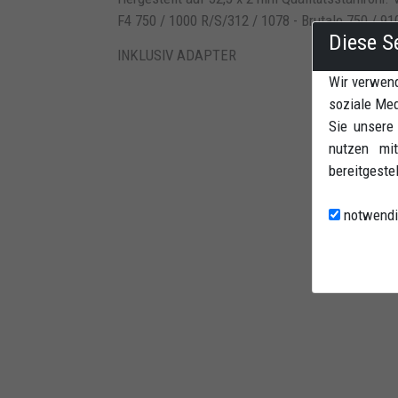
F4 750 / 1000 R/S/312 / 1078 - Brutale 750 / 91
Diese S
INKLUSIV ADAPTER
Wir verwend
soziale Med
Sie unsere
nutzen mit
bereitgeste
notwendi