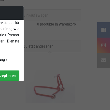
Einkaufswagen
nktionen für
0 produkte in warenkorb.
darüber, wie
ics-Partner
rer Dienste
Zuletzt angesehen
ung /
zeptieren