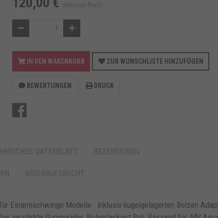
120,00 €
inklusive MwSt
IN DEN WARENKORB
ZUR WUNSCHLISTE HINZUFÜGEN
BEWERTUNGEN
DRUCK
HNISCHES DATENBLATT
REZENSIONEN
ERN
WIDERRUFSRECHT
ür Einarmschwinge Modelle . Inklusiv kugelgelagerten Bolzen Adapt
 Vier verstärkte Gummiräder. Pulverlackiert Rot. Passend für: MV Agu