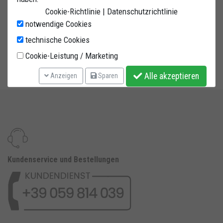
BMW MIT CARDAN LINKS. Inklusiv kugelgelagerten Bolzen
Cookie-Richtlinie
|
Datenschutzrichtlinie
Adapter. Hergestellt auf 32,5 x 2 mm Qualitätsstahlrohr.
notwendige Cookies
Vier verstärkte Gummiräder. Pulverlackiert Rot. Passend
technische Cookies
für:
Cookie-Leistung / Marketing
INKLUSIV ADAPTER
Alle akzeptieren
Anzeigen
Sparen
Kundenservice und Bestellungen