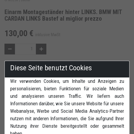
Einarm Montageständer hinter LINKS. BMW MIT
CARDAN LINKS Bastef al miglior prezzo
130,00 €
inklusive MwSt
Diese Seite benutzt Cookies
IN DEN WARENKORB
ZUR WUNSCHLISTE HINZUFÜGEN
Wir verwenden Cookies, um Inhalte und Anzeigen zu
BEWERTUNGEN
DRUCK
personalisieren, bieten Funktionen für soziale Medien
und analysieren unseren Traffic. Wir liefern auch
Informationen darüber, wie Sie unsere Website für unsere
Webanalyse, Werbe und Social Media Analytics-Partner
nutzen mit anderen Informationen, die Sie aufgrund Ihrer
Nutzung ihrer Dienste bereitgestellt oder gesammelt
Einarm Montageständer hinter LINKS. PASSEND NUR für
haben.