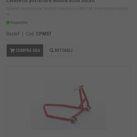
Cavalletto posteriore monobraccio Ducati
Cavalletto posteriore per forcelloni monobraccio SINISTRO. Perno portnte montato
su ...
Disponibile
Bastef | Cod.
CPM07
COMPRA ORA
DETTAGLI