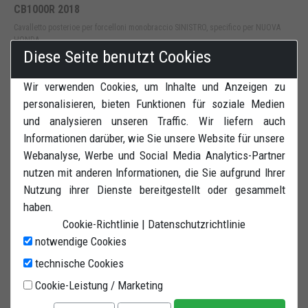
CB1000R 2018
Cavalletto posterioe per forcelloni monobraccio SINISTRO, specifico per NUOVA
HONDA ...
Diese Seite benutzt Cookies
Disponibile
Bastef | Cod.
CPM18
Wir verwenden Cookies, um Inhalte und Anzeigen zu
personalisieren, bieten Funktionen für soziale Medien
und analysieren unseren Traffic. Wir liefern auch
COMPRA ORA
DETTAGLI
Informationen darüber, wie Sie unsere Website für unsere
Webanalyse, Werbe und Social Media Analytics-Partner
nutzen mit anderen Informationen, die Sie aufgrund Ihrer
Nutzung ihrer Dienste bereitgestellt oder gesammelt
haben.
Cookie-Richtlinie
|
Datenschutzrichtlinie
notwendige Cookies
technische Cookies
Cookie-Leistung / Marketing