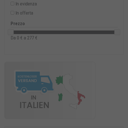
In evidenza
In offerta
Prezzo
Da
0
€ a
277
€