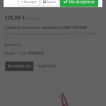
Alle akzeptieren
Anzeigen
Sparen
130,00 €
IVA inclusa
Cavalletto posteriore monobraccio SINISTRO BMW
Cavalletto posteriore per forcelloni monobraccio SINISTRO SPECIFICO PER BMW
CON ...
Disponibile
Bastef | Cod.
CPM52SX
COMPRA ORA
DETTAGLI