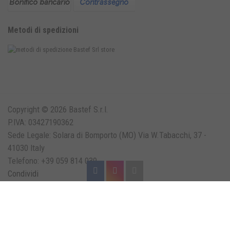
Metodi di spedizioni
Copyright © 2026 Bastef S.r.l.
P.IVA: 03427190362
Sede Legale: Solara di Bomporto (MO) Via W.Tabacchi, 37 -
41030 Italy
Telefono: +39 059 814 039
Condividi
Produzione cavalletti moto
Cavalletti alzamoto
Cavalletti sollevamento moto
Cavalletti per moto
Vendita cavalletti moto
Vendita cavalletti anteriori
Vendita cavalletti posteriori