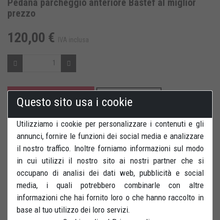
Pedana parcheggio anteriore Bastef al miglior
prezzo
120,00 €
IVA inclusa
AGGIUNGI AL CARRELLO
SALVA PER DOPO
Questo sito usa i cookie
RECENSIONI
STAMPA
Utilizziamo i cookie per personalizzare i contenuti e gli
annunci, fornire le funzioni dei social media e analizzare
il nostro traffico. Inoltre forniamo informazioni sul modo
in cui utilizzi il nostro sito ai nostri partner che si
occupano di analisi dei dati web, pubblicità e social
media, i quali potrebbero combinarle con altre
Pedana parcheggio moto con funzionamento basculante.
informazioni che hai fornito loro o che hanno raccolto in
Permette di parcheggiare la moto bloccando la ruota anteriore
base al tuo utilizzo dei loro servizi.
e lasciandola perfettamente dritta. E' dotata di fori per il