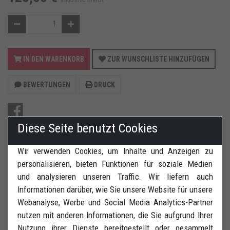
IN DEN WARENKORB
ZUR WUNSCHLISTE HINZUFÜGEN
BEWERTUNGEN
DRUCK
Diese Seite benutzt Cookies
Wir verwenden Cookies, um Inhalte und Anzeigen zu
Radhalter vorne. Einfaches und schnelles Abstellen des
personalisieren, bieten Funktionen für soziale Medien
Motorrades. Perfekt geeignet fü Transport (4 Ösen zur
und analysieren unseren Traffic. Wir liefern auch
Befestigung). Extreme Stabilität. Einstellbar für
Informationen darüber, wie Sie unsere Website für unsere
Radgroßen 120/70 R17 Zoll.
Webanalyse, Werbe und Social Media Analytics-Partner
nutzen mit anderen Informationen, die Sie aufgrund Ihrer
Nutzung ihrer Dienste bereitgestellt oder gesammelt