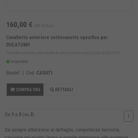
160,00 €
IVA inclusa
Cavalletto anteriore sottocanotto specifico per
DUCATI/MV
Cavalletto anteriore sottocanotto di sterzo specifico per Ducati SENZA FORO ...
Disponibile
Bastef | Cod.
CAS071
COMPRA ORA
DETTAGLI
Da
1
a
3
(su
3
)
1
Da sempre attenzione al dettaglio, competenze tecniche,
passione nel nostro lavoro e grande attenzione alle esigenze