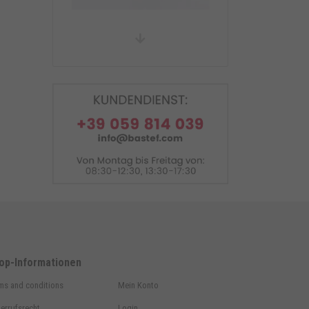
Montageständer vorne mit
Rollenadapter
op-Informationen
ms and conditions
Mein Konto
errufsrecht
Login