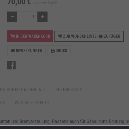
70,00 €
inklusive MwSt
IN DEN WARENKORB
ZUR WUNSCHLISTE HINZUFÜGEN
BEWERTUNGEN
DRUCK
HNISCHES DATENBLATT
REZENSIONEN
ERN
WIDERRUFSRECHT
unten und Breitverstellung. Passend auch für Gabel ohne Bohrung u
alitätsstahlrohr. Vier verstärkte Gummiräder. Pulverlackiert Rot.