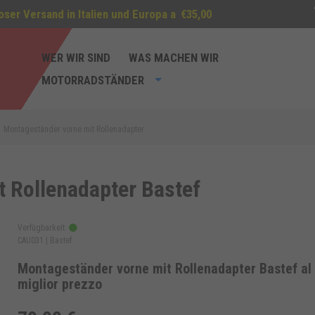
oser Versand in Italien und Europa a
€35,00
WER WIR SIND
WAS MACHEN WIR
MOTORRADSTÄNDER
Montageständer vorne mit Rollenadapter
 Rollenadapter Bastef
Verfügbarkeit:
CAU031 |
Bastef
Montageständer vorne mit Rollenadapter Bastef al
miglior prezzo