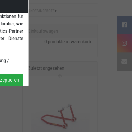
SONDERANGEBOTE
nktionen für
darüber, wie
Einkaufswagen
ics-Partner
rer Dienste
0 produkte in warenkorb.
ung /
Zuletzt angesehen
zeptieren