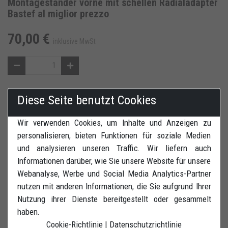
Montageständer vorne mit schellen Radialadapter
Bastef al miglior prezzo
70,00 €
inklusive MwSt
Diese Seite benutzt Cookies
IN DEN WARENKORB
ZUR WUNSCHLISTE HINZUFÜGEN
Wir verwenden Cookies, um Inhalte und Anzeigen zu
BEWERTUNGEN
DRUCK
personalisieren, bieten Funktionen für soziale Medien
und analysieren unseren Traffic. Wir liefern auch
Informationen darüber, wie Sie unsere Website für unsere
Webanalyse, Werbe und Social Media Analytics-Partner
nutzen mit anderen Informationen, die Sie aufgrund Ihrer
Nutzung ihrer Dienste bereitgestellt oder gesammelt
Montageständer vorne inklusive schelle Radialadapter mit
haben.
Aufnahme an Radialreifen unten und Breitverstellung.
Cookie-Richtlinie
|
Datenschutzrichtlinie
Hergestellt auf 32,5 x 2 mm Qualitätsstahlrohr. Vier