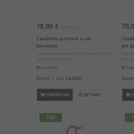
70,00 €
70,
IVA inclusa
Cavalletto anteriore a rulli
Cavall
basculanti
per pi
Cavalletto anteriore universale sottoforcella a rulli
Cavallet
basculanti. Adatto a tutte ...
rapidi pe
Disponibile
Dispo
Bastef | Cod.
CAU031
Baste
COMPRA ORA
DETTAGLI
C
TOP