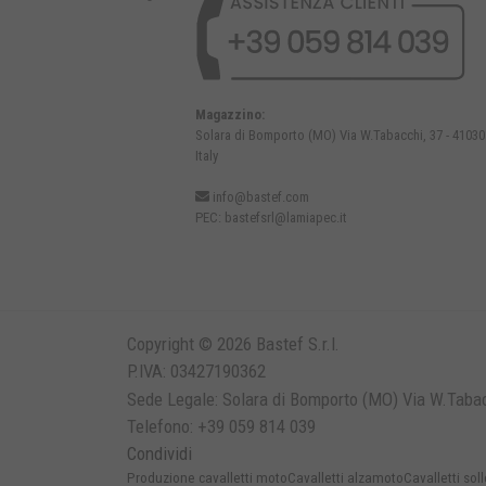
Magazzino:
Solara di Bomporto (MO) Via W.Tabacchi, 37 - 41030
Italy
info@bastef.com
PEC:
bastefsrl@lamiapec.it
Copyright © 2026 Bastef S.r.l.
P.IVA: 03427190362
Sede Legale: Solara di Bomporto (MO) Via W.Tabacc
Telefono: +39 059 814 039
Condividi
Produzione cavalletti moto
Cavalletti alzamoto
Cavalletti so