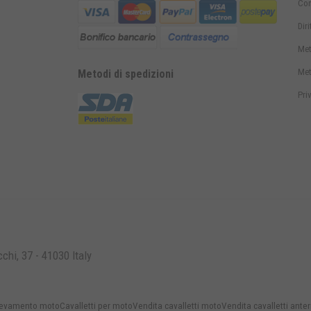
Con
Dir
Met
Met
Metodi di spedizioni
Pri
hi, 37 - 41030 Italy
llevamento moto
Cavalletti per moto
Vendita cavalletti moto
Vendita cavalletti anter