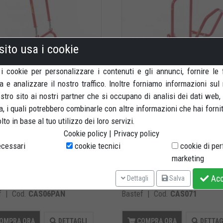
sito usa i cookie
 i cookie per personalizzare i contenuti e gli annunci, fornire le 
a e analizzare il nostro traffico. Inoltre forniamo informazioni sul
nostro sito ai nostri partner che si occupano di analisi dei dati web,
,00 €
160,00 €
, i quali potrebbero combinarle con altre informazioni che hai forni
IVA inclusa
IVA inclusa
to in base al tuo utilizzo dei loro servizi.
letto anteriore sottocannotto
Cavalletto anteriore sottoca
Cookie policy
|
Privacy policy
FICO PANIGALE
specifico per DUCATI/MV
cessari
cookie tecnici
cookie di pe
to anteriore sottocanotto di sterzo. Con
Cavalletto anteriore sottocanotto di sterzo
marketing
teli specifici ...
specifico per Ducati SENZA FORO ...
nibile
Disponibile
Acce
Dettagli
Salva
f | Cod.
CAS06PAN
Bastef | Cod.
CAS071
OMPRA ORA
DETTAGLI
COMPRA ORA
DETTAG