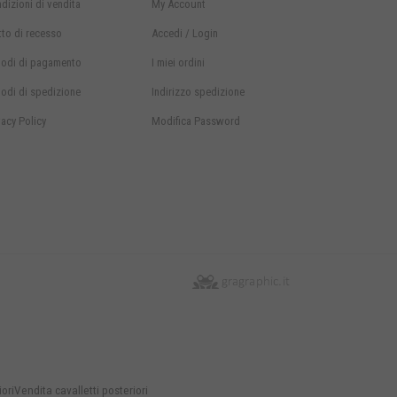
dizioni di vendita
My Account
itto di recesso
Accedi / Login
odi di
pagamento
I miei ordini
odi di
spedizione
Indirizzo spedizione
vacy Policy
Modifica Password
iori
Vendita cavalletti posteriori