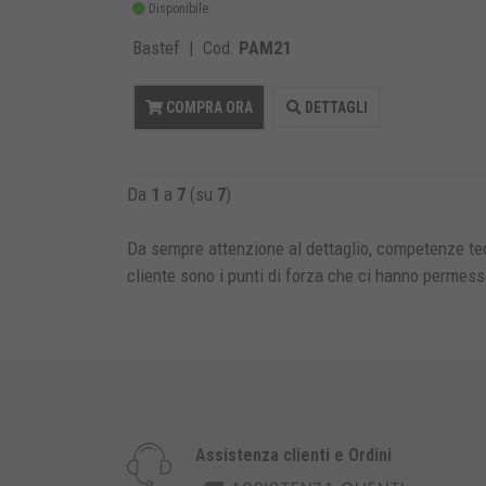
Disponibile
Bastef | Cod.
PAM21
COMPRA ORA
DETTAGLI
Da
1
a
7
(su
7
)
Da sempre attenzione al dettaglio, competenze tec
cliente sono i punti di forza che ci hanno permess
Assistenza clienti e Ordini