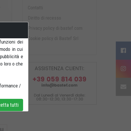
Contatti
Diritto di recesso
Privacy policy di bastef.com
Cookie policy di Bastef Srl
funzioni dei
 modo in cui
 pubblicità e
to loro o che
notto
rformance /
tta tutti
LI