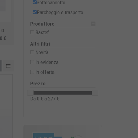
Sottocannotto
Parcheggio e trasporto
Produttore
TO
Bastef
0 €
Altri filtri
Novità
In evidenza
In offerta
Prezzo
Da
0
€ a
277
€