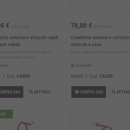
00 €
70,00 €
IVA inclusa
IVA inclusa
etto anteriore attacchi rapidi
Cavalletto anteriore sottofor
nze radiali
attacchi a cono
to anteriore sottoforcella con attacchi
Adatto a tutte le moto che presentano fori 
r pinze radiali. Ideale in ...
...
nibile
Disponibile
f | Cod.
CAR04
Bastef | Cod.
CAU03
OMPRA ORA
DETTAGLI
COMPRA ORA
DETTAG
TOP