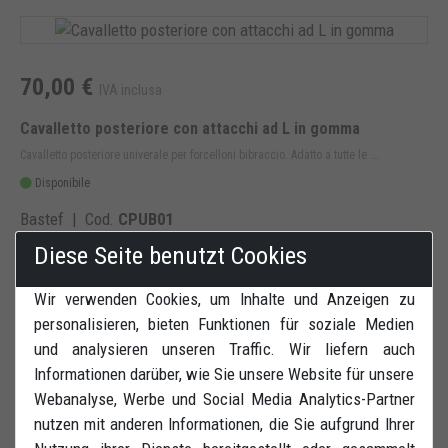
70,00 €
IVA inclusa
Cavalletto posteriore con attacchi ad L in gomma
Cavalletto posteriore univerale per forcelloni bibraccio. Adatto a tutte le ...
Disponibile
Bastef | Cod.
CPUB01
Diese Seite benutzt Cookies
COMPRA ORA
DETTAGLI
Wir verwenden Cookies, um Inhalte und Anzeigen zu
personalisieren, bieten Funktionen für soziale Medien
und analysieren unseren Traffic. Wir liefern auch
Informationen darüber, wie Sie unsere Website für unsere
130,00 €
Webanalyse, Werbe und Social Media Analytics-Partner
IVA inclusa
nutzen mit anderen Informationen, die Sie aufgrund Ihrer
Cavalletto posteriore girevole completo