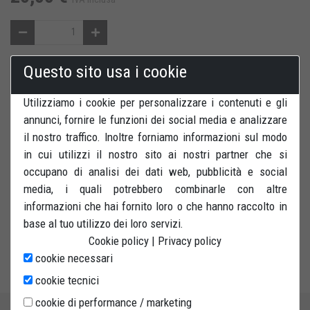
Questo sito usa i cookie
AGGIUNGI AL CARRELLO
SALVA PER DOPO
Utilizziamo i cookie per personalizzare i contenuti e gli
RECENSIONI
STAMPA
annunci, fornire le funzioni dei social media e analizzare
il nostro traffico. Inoltre forniamo informazioni sul modo
in cui utilizzi il nostro sito ai nostri partner che si
occupano di analisi dei dati web, pubblicità e social
media, i quali potrebbero combinarle con altre
informazioni che hai fornito loro o che hanno raccolto in
Kit 4 ruote in gomma antitraccia con anima rinforzata. Il kit
base al tuo utilizzo dei loro servizi.
comprende: quattro ruote, due perni diametro 10 mm e due dadi
Cookie policy
|
Privacy policy
autobloccanti.
cookie necessari
cookie tecnici
cookie di performance / marketing