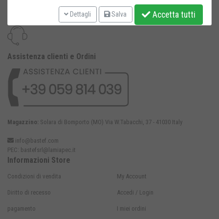
Accetta tutti
Dettagli
Salva
Assistenza clienti e Ordini
Magazzino:
Solara di Bomporto (MO) Via W.Tabacchi, 37 - 41030 Italy
info@bastef.com
PEC:
bastefsrl@lamiapec.it
Informazioni Store
Condizioni di vendita
My Account
Diritto di recesso
Accedi / Login
pagamento
I miei ordini