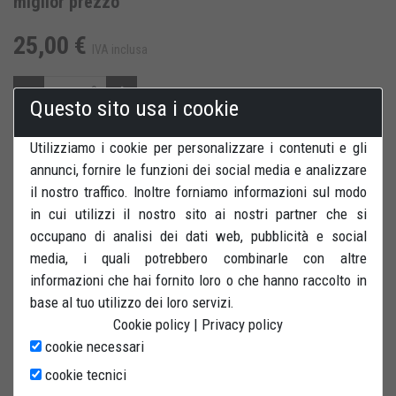
miglior prezzo
25,00 €
IVA inclusa
Questo sito usa i cookie
Utilizziamo i cookie per personalizzare i contenuti e gli
SALVA PER DOPO
annunci, fornire le funzioni dei social media e analizzare
il nostro traffico. Inoltre forniamo informazioni sul modo
RECENSIONI
STAMPA
in cui utilizzi il nostro sito ai nostri partner che si
occupano di analisi dei dati web, pubblicità e social
media, i quali potrebbero combinarle con altre
informazioni che hai fornito loro o che hanno raccolto in
base al tuo utilizzo dei loro servizi.
Cookie policy
|
Privacy policy
Attacchi posteriori a V per nottolini. Stelo 2 x 2 cm. Adatti al
cookie necessari
cavalletto posteriore universale bibraccio e SOLO a moto che
hanno i nottolini montati sui forcelloni posteriori
cookie tecnici