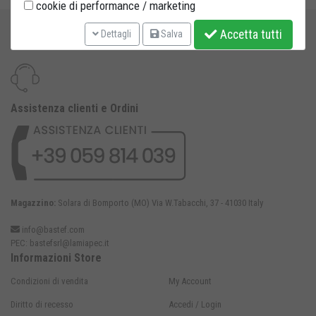
cookie di performance / marketing
Accetta tutti
Dettagli
Salva
Assistenza clienti e Ordini
Magazzino:
Solara di Bomporto (MO) Via W.Tabacchi, 37 - 41030 Italy
info@bastef.com
PEC:
bastefsrl@lamiapec.it
Informazioni Store
Condizioni di vendita
My Account
Diritto di recesso
Accedi / Login