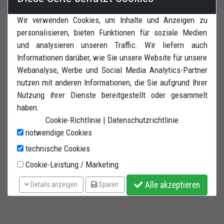
Höheverstellung. Hergestellt auf 32,5 x 2 mm
Wir verwenden Cookies, um Inhalte und Anzeigen zu
Qualitätsstahlrohr. Vier verstärkte Gummiräder.
personalisieren, bieten Funktionen für soziale Medien
PUlverlackiert Rot. Passend für alle Modelle mit
und analysieren unseren Traffic. Wir liefern auch
Lenkkopfbohrung.
Informationen darüber, wie Sie unsere Website für unsere
Passend für alle Modelle
mit Lenkkopfbohrung
. Nicht
Webanalyse, Werbe und Social Media Analytics-Partner
geeignet für folgende Modelle:
nutzen mit anderen Informationen, die Sie aufgrund Ihrer
Nutzung ihrer Dienste bereitgestellt oder gesammelt
DUCATI 748/916/996/998/999S/1098/STREETFIGHTER
haben.
MVAGUSTA F4
Cookie-Richtlinie
|
Datenschutzrichtlinie
BRUTALE-
notwendige Cookies
APRILIA RSV1000 - RSV1000R - TUONO 1000
technische Cookies
Cookie-Leistung / Marketing
Alle akzeptieren
Details anzeigen
Sparen