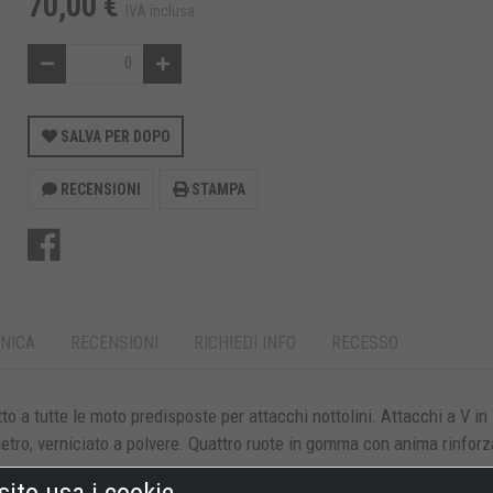
70,00 €
IVA inclusa
SALVA PER DOPO
RECENSIONI
STAMPA
NICA
RECENSIONI
RICHIEDI INFO
RECESSO
to a tutte le moto predisposte per attacchi nottolini. Attacchi a V in
metro, verniciato a polvere. Quattro ruote in gomma con anima rinforz
sito usa i cookie