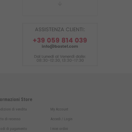
Cavalletto posteriore con
attacchi a V
formazioni Store
dizioni di vendita
My Account
itto di recesso
Accedi / Login
odi di
pagamento
I miei ordini