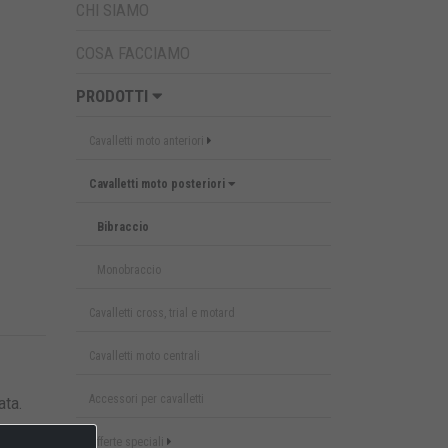
CHI SIAMO
COSA FACCIAMO
PRODOTTI
Cavalletti moto anteriori
Cavalletti moto posteriori
Bibraccio
Monobraccio
Cavalletti cross, trial e motard
Cavalletti moto centrali
Accessori per cavalletti
ata.
Offerte speciali