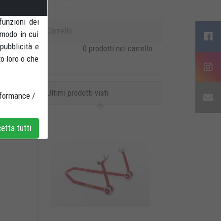
funzioni dei
Carrello
 modo in cui
 pubblicità e
0 prodotti nel carrello.
to loro o che
Ultimi prodotti visti
rformance /
tta tutti