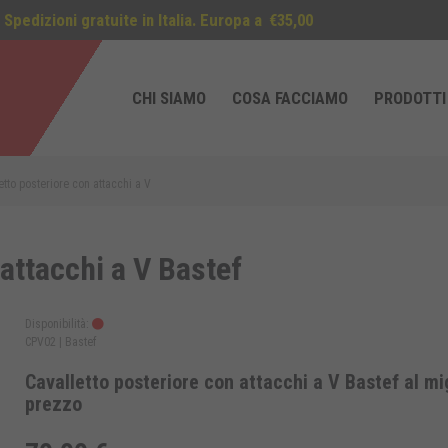
Spedizioni gratuite in Italia. Europa a
€35,00
CHI SIAMO
COSA FACCIAMO
PRODOTTI
etto posteriore con attacchi a V
 attacchi a V Bastef
Disponibilità:
CPV02 |
Bastef
Cavalletto posteriore con attacchi a V Bastef al mi
prezzo