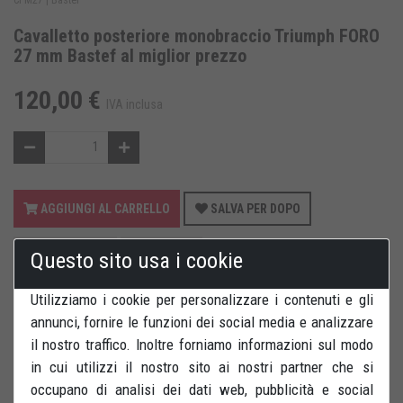
Cavalletto posteriore monobraccio Triumph FORO
27 mm Bastef al miglior prezzo
120,00 €
IVA inclusa
AGGIUNGI AL CARRELLO
SALVA PER DOPO
RECENSIONI
STAMPA
Questo sito usa i cookie
Utilizziamo i cookie per personalizzare i contenuti e gli
annunci, fornire le funzioni dei social media e analizzare
il nostro traffico. Inoltre forniamo informazioni sul modo
in cui utilizzi il nostro sito ai nostri partner che si
Cavalletto posterioe per forcelloni monobraccio SINISTRO,
occupano di analisi dei dati web, pubblicità e social