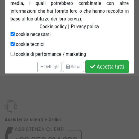
specifico per TRIUMPH e HONDA VFR. Perno portante montato
media, i quali potrebbero combinarle con altre
su due cuscinetti autolubrificanti ed intercambiabile. Tubo di
informazioni che hai fornito loro o che hanno raccolto in
acciaio di grande diametro verniciato a polvere. Quattro ruote
base al tuo utilizzo dei loro servizi.
in gomma con anima rinformzata.
Cookie policy
|
Privacy policy
cookie necessari
PERNO INCLUSO.
cookie tecnici
Adatto a: Triumph Speed Triple - Speed Triple 1050 - Sprint
cookie di performance / marketing
ST/SG - Daytona T595 - Daytona 955i - Honda VFR fino al 2010
Accetta tutti
Dettagli
Salva
Assistenza clienti e Ordini